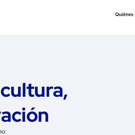
Quiénes
cultura,
vación
mo: